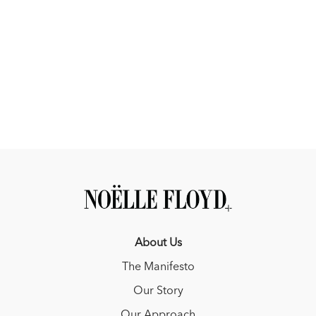
Cinco exercícios focados. Duas semanas consistentes. Melhora
duradoura na forma como o seu cavalo responde.
Alinhado com o objetivo da NOËLLE FLOYD de tornar a
educação equestre mais acessível em todo o mundo, estamos
trabalhando na tradução das nossas masterclasses.
À medida que avançamos nesse processo, esperamos que
você aproveite o conteúdo. Caso tenha qualquer comentário,
sugestão ou preocupação, envie uma mensagem para
info@noellefloyd.com
About Us
The Manifesto
Our Story
Our Approach