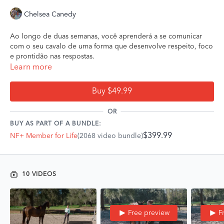
Chelsea Canedy
Ao longo de duas semanas, você aprenderá a se comunicar
com o seu cavalo de uma forma que desenvolve respeito, foco
e prontidão nas respostas.
Learn more
Não se trata de correr atrás do seu cavalo em círculos. Trata-se
de ensinar comandos claros, estabelecer espaço pessoal e
Buy $49.99
desenvolver precisão que se transfere diretamente para o
trabalho sob a sela.
OR
BUY AS PART OF A BUNDLE:
Em 14 dias, você aprenderá a:
$399.99
NF+ Member for Life
(2068 video bundle)
Conduzir com intenção e eliminar puxões ou invasões de
espaço
Fazer o seu cavalo recuar para fora do seu espaço com
pressão leve
10 VIDEOS
Mover espáduas e posteriores de forma independente
Enviar o seu cavalo para um círculo equilibrado
Construir energia e trazê-la de volta com calma
Melhorar as transições e a atenção
Free preview
F